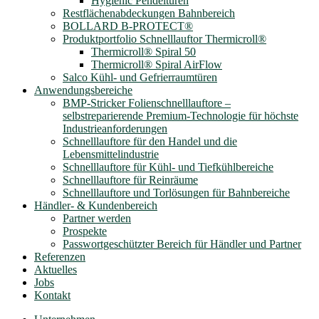
Hygienic Pendeltüren
Restflächenabdeckungen Bahnbereich
BOLLARD B-PROTECT®
Produktportfolio Schnelllauftor Thermicroll®
Thermicroll® Spiral 50
Thermicroll® Spiral AirFlow
Salco Kühl- und Gefrierraumtüren
Anwendungsbereiche
BMP-Stricker Folienschnelllauftore –
selbstreparierende Premium-Technologie für höchste
Industrieanforderungen
Schnelllauftore für den Handel und die
Lebensmittelindustrie
Schnelllauftore für Kühl- und Tiefkühlbereiche
Schnelllauftore für Reinräume
Schnelllauftore und Torlösungen für Bahnbereiche
Händler- & Kundenbereich
Partner werden
Prospekte
Passwortgeschützter Bereich für Händler und Partner
Referenzen
Aktuelles
Jobs
Kontakt