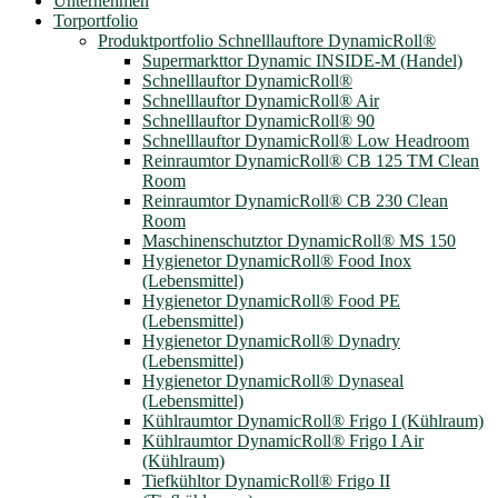
Unternehmen
Torportfolio
Produktportfolio Schnelllauftore DynamicRoll®
Supermarkttor Dynamic INSIDE-M (Handel)
Schnelllauftor DynamicRoll®
Schnelllauftor DynamicRoll® Air
Schnelllauftor DynamicRoll® 90
Schnelllauftor DynamicRoll® Low Headroom
Reinraumtor DynamicRoll® CB 125 TM Clean
Room
Reinraumtor DynamicRoll® CB 230 Clean
Room
Maschinenschutztor DynamicRoll® MS 150
Hygienetor DynamicRoll® Food Inox
(Lebensmittel)
Hygienetor DynamicRoll® Food PE
(Lebensmittel)
Hygienetor DynamicRoll® Dynadry
(Lebensmittel)
Hygienetor DynamicRoll® Dynaseal
(Lebensmittel)
Kühlraumtor DynamicRoll® Frigo I (Kühlraum)
Kühlraumtor DynamicRoll® Frigo I Air
(Kühlraum)
Tiefkühltor DynamicRoll® Frigo II