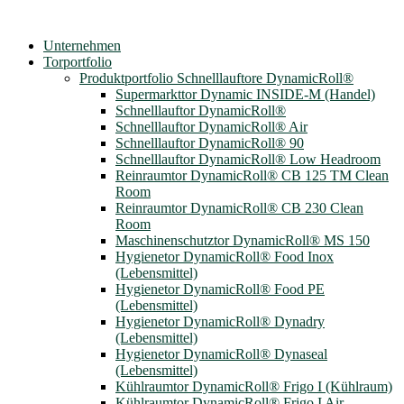
Unternehmen
Torportfolio
Produktportfolio Schnelllauftore DynamicRoll®
Supermarkttor Dynamic INSIDE-M (Handel)
Schnelllauftor DynamicRoll®
Schnelllauftor DynamicRoll® Air
Schnelllauftor DynamicRoll® 90
Schnelllauftor DynamicRoll® Low Headroom
Reinraumtor DynamicRoll® CB 125 TM Clean
Room
Reinraumtor DynamicRoll® CB 230 Clean
Room
Maschinenschutztor DynamicRoll® MS 150
Hygienetor DynamicRoll® Food Inox
(Lebensmittel)
Hygienetor DynamicRoll® Food PE
(Lebensmittel)
Hygienetor DynamicRoll® Dynadry
(Lebensmittel)
Hygienetor DynamicRoll® Dynaseal
(Lebensmittel)
Kühlraumtor DynamicRoll® Frigo I (Kühlraum)
Kühlraumtor DynamicRoll® Frigo I Air