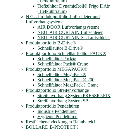
(Tiefkühlrraum)
Tiefkühltor DynamicRoll® Frigo II Air
(Tiefkühlrraum)
NEU: Produktportfolio Luftschleier und
Luftvorhangsysteme
AIR DOOR Luftvorhangsysteme
NEU: AIR CURTAIN Luftschleier
NEU: AIR CURTAIN XL Luftschleier
Produktportfolio B-Drive®
Schnelllauftor B-Drive®
Produktportfolio Schnelllauffalttor PACK®
Schnellfalttor Pack®
Schnellfalttor Pack® Crane
Produktportfolio MEGAPACK®
Schnellfalttor MegaPack®
Schnellfalttor MegaPack® 200
Schnellfalttor MegaPack® Crane
Produktportfolio Streifenvorhänge
Streifenvorhang System PRESSIO.FIX
Streifenvorhang System SP
Produktportfolio Pendeltüren
Industrie Pendeltüren
Hygienic Pendeltüren
Restflächenabdeckungen Bahnbereich
BOLLARD B-PROTECT®