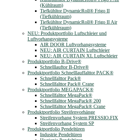
(Kühlraum)
Tiefkühltor DynamicRoll® Frigo II
(Tiefkühlrraum)
Tiefkühltor DynamicRoll® Frigo II Air
(Tiefkühlrraum)
NEU: Produktportfolio Luftschleier und
Luftvorhangsysteme
AIR DOOR Luftvorhangsysteme
NEU: AIR CURTAIN Luftschleier
NEU: AIR CURTAIN XL Luftschleier
Produktportfolio B-Drive®
Schnelllauftor B-Drive®
Produktportfolio Schnelllauffalttor PACK®
Schnellfalttor Pack®
Schnellfalttor Pack® Crane
Produktportfolio MEGAPACK®
Schnellfalttor MegaPack®
Schnellfalttor MegaPack® 200
Schnellfalttor MegaPack® Crane
Produktportfolio Streifenvorhänge
Streifenvorhang System PRESSIO.FIX
Streifenvorhang System SP
Produktportfolio Pendeltüren
Industrie Pendeltüren